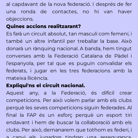
al capdavant de la nova federació. I després de fer
una ronda de contactes, no hi van haver
objeccions.
Quines accions realitzarant?
Es farà un circuit absolut, tan masculí com femení, i
també un altre infantil per treballar la base. Això
donarà un rànquing nacional. A banda, hem tingut
converses amb la Federació Catalana de Pàdel i
l’espanyola, per tal que es puguin convalidar els
federats, i jugar en les tres federacions amb la
mateixa llicència.
Expliqui'ns el circuit nacional.
Aquest any, a la Federació, és difícil crear
competicions. Per això volem parlar amb els clubs
perquè les seves competicions siguin federades. Al
final la FAP és un esforç perquè un esport tiri
endavant i hem de buscar la col·laboració amb els
clubs. Per això, demanarem que tothom es federi, i
a canvi els jugadors tindran una assegurança,