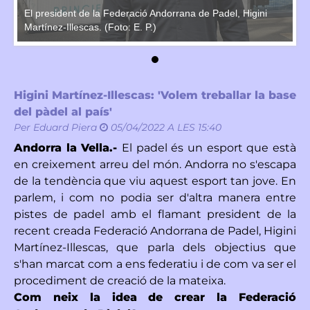
El president de la Federació Andorrana de Padel, Higini
El
Martínez-Illescas. (Foto: E. P.)
Ma
Higini Martínez-Illescas: 'Volem treballar la base
del pàdel al país'
Per
Eduard Piera
05/04/2022 A LES 15:40
Andorra la Vella.-
El padel és un esport que està
en creixement arreu del món. Andorra no s'escapa
de la tendència que viu aquest esport tan jove. En
parlem, i com no podia ser d'altra manera entre
pistes de padel amb el flamant president de la
recent creada Federació Andorrana de Padel, Higini
Martínez-Illescas, que parla dels objectius que
s'han marcat com a ens federatiu i de com va ser el
procediment de creació de la mateixa.
Com neix la idea de crear la Federació