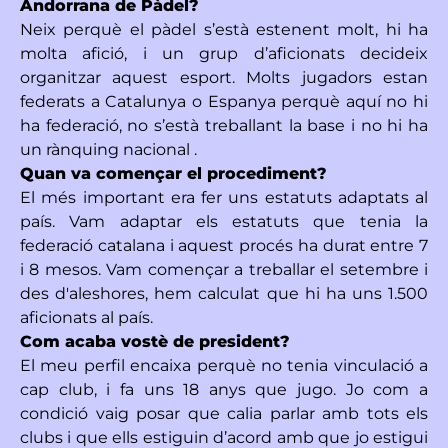
Andorrana de Pàdel?
Neix perquè el pàdel s’està estenent molt, hi ha
molta afició, i un grup d’aficionats decideix
organitzar aquest esport. Molts jugadors estan
federats a Catalunya o Espanya perquè aquí no hi
ha federació, no s’està treballant la base i no hi ha
un rànquing nacional .
Quan va començar el procediment?
El més important era fer uns estatuts adaptats al
país. Vam adaptar els estatuts que tenia la
federació catalana i aquest procés ha durat entre 7
i 8 mesos. Vam començar a treballar el setembre i
des d'aleshores, hem calculat que hi ha uns 1.500
aficionats al país.
Com acaba vostè de president?
El meu perfil encaixa perquè no tenia vinculació a
cap club, i fa uns 18 anys que jugo. Jo com a
condició vaig posar que calia parlar amb tots els
clubs i que ells estiguin d’acord amb que jo estigui