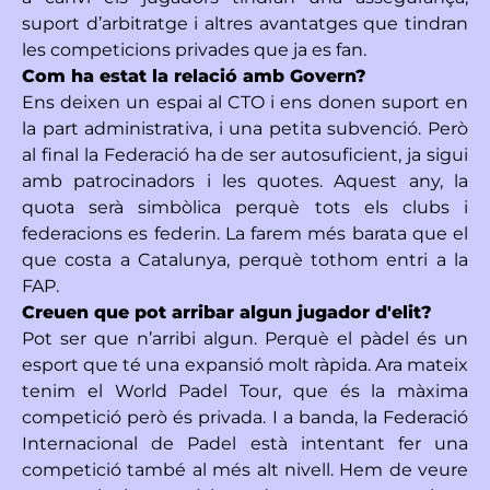
suport d’arbitratge i altres avantatges que tindran
les competicions privades que ja es fan.
Com ha estat la relació amb Govern?
Ens deixen un espai al CTO i ens donen suport en
la part administrativa, i una petita subvenció. Però
al final la Federació ha de ser autosuficient, ja sigui
amb patrocinadors i les quotes. Aquest any, la
quota serà simbòlica perquè tots els clubs i
federacions es federin. La farem més barata que el
que costa a Catalunya, perquè tothom entri a la
FAP.
Creuen que pot arribar algun jugador d'elit?
Pot ser que n’arribi algun. Perquè el pàdel és un
esport que té una expansió molt ràpida. Ara mateix
tenim el World Padel Tour, que és la màxima
competició però és privada. I a banda, la Federació
Internacional de Padel està intentant fer una
competició també al més alt nivell. Hem de veure