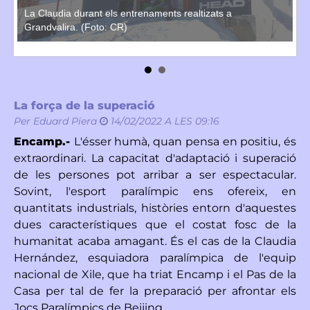
La Claudia durant els entrenaments realtizats a
La
Grandvalira. (Foto: CR)
pa
La força de la superació
Per
Eduard Piera
14/02/2022 A LES 09:16
Encamp.-
L'ésser humà, quan pensa en positiu, és
extraordinari. La capacitat d'adaptació i superació
de les persones pot arribar a ser espectacular.
Sovint, l'esport paralímpic ens ofereix, en
quantitats industrials, històries entorn d'aquestes
dues característiques que el costat fosc de la
humanitat acaba amagant. És el cas de la Claudia
Hernández, esquiadora paralímpica de l'equip
nacional de Xile, que ha triat Encamp i el Pas de la
Casa per tal de fer la preparació per afrontar els
Jocs Paralímpics de Beijing.