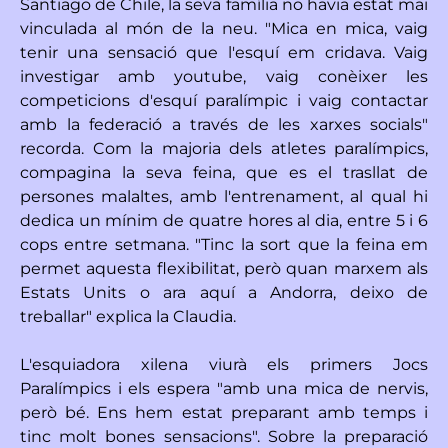
Santiago de Chile, la seva família no havia estat mai
vinculada al món de la neu. "Mica en mica, vaig
tenir una sensació que l'esquí em cridava. Vaig
investigar amb youtube, vaig conèixer les
competicions d'esquí paralímpic i vaig contactar
amb la federació a través de les xarxes socials"
recorda. Com la majoria dels atletes paralímpics,
compagina la seva feina, que es el trasllat de
persones malaltes, amb l'entrenament, al qual hi
dedica un mínim de quatre hores al dia, entre 5 i 6
cops entre setmana. "Tinc la sort que la feina em
permet aquesta flexibilitat, però quan marxem als
Estats Units o ara aquí a Andorra, deixo de
treballar" explica la Claudia.
L'esquiadora xilena viurà els primers Jocs
Paralímpics i els espera "amb una mica de nervis,
però bé. Ens hem estat preparant amb temps i
tinc molt bones sensacions". Sobre la preparació