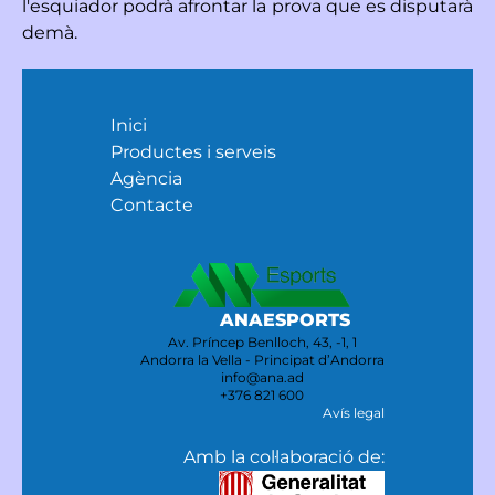
l'esquiador podrà afrontar la prova que es disputarà
demà.
Inici
Productes i serveis
Agència
Contacte
ANAESPORTS
Av. Príncep Benlloch, 43, -1, 1
Andorra la Vella - Principat d’Andorra
info@ana.ad
+376 821 600
Avís legal
Amb la col·laboració de: