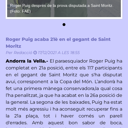
Roger Puig després de la prova disputada a Saint Moritz.
Ro
(Foto: FAE)
(F
Roger Puig acaba 21è en el gegant de Saint
Moritz
Per
Redacció
17/12/2021 A LES 18:55
Andorra la Vella.-
El paraesquiador Roger Puig ha
completat en 21a posició, entre els 117 participants
en el gegant de Saint Moritz que s'ha disputat
avui, corresponent a la Copa del Món. L’andorrà ha
fet una primera mànega conservadora,la qual cosa
l’ha penalitzat, ja que ha acabat en la 26a posició de
la general. La segona de les baixades, Puig ha estat
molt més agressiu i ha aconseguit recuperar fins a
la 21a plaça, tot i haver comés un parell
d'errades. Amb aquest bon sabor de boca,